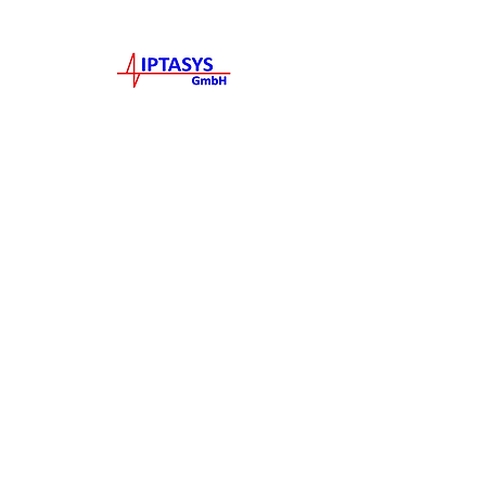
Tecnología
Tel:
+49 731 15947238
Sobre nosotros
Correo electrónico general:
info@iptasys.org
Solicitudes de empleo:
career@iptasys.org
Empleo
Magirus-Deutz-Str. 12
89077 Ulm
Lise-Meitner-Str. 10/1
KI-Zentrum Ulm
89081 Ulm
Aviso legal