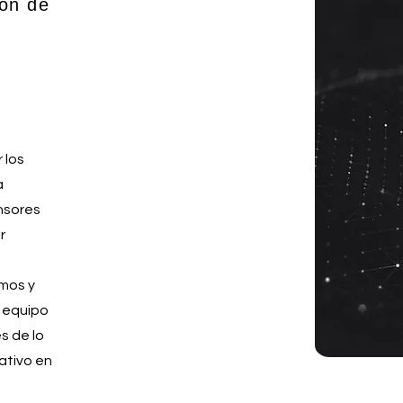
ión de
 los
a
nsores
r
amos y
 equipo
s de lo
cativo en