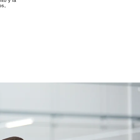
to y la
os,