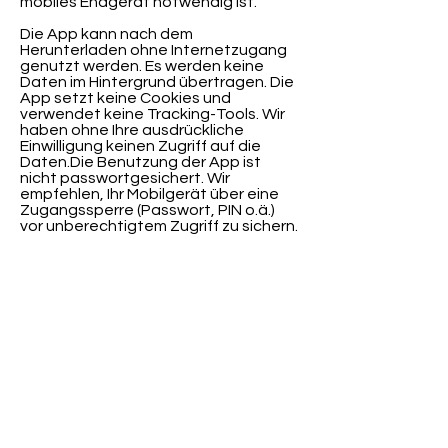
mobiles Endgerät notwendig ist.
Die App kann nach dem
Herunterladen ohne Internetzugang
genutzt werden. Es werden keine
Daten im Hintergrund übertragen. Die
App setzt keine Cookies und
verwendet keine Tracking-Tools. Wir
haben ohne Ihre ausdrückliche
Einwilligung keinen Zugriff auf die
Daten.Die Benutzung der App ist
nicht passwortgesichert. Wir
empfehlen, Ihr Mobilgerät über eine
Zugangssperre (Passwort, PIN o.ä.)
vor unberechtigtem Zugriff zu sichern.
Die Datenübertragung zwischen
Ihrem SleepDoctor-Gerät und der
App erfolgt über Bluetooth, wenn Sie
diesen Übertragungsvorgang per
Knopfdruck auf dem SleepDoctor,
bzw. der Synchronisations-Funktion in
der App auslösen. Hierfür wird der
Standort-Dienst Ihres Gerätes
benötigt.Wenn Sie in der App Ihren
Namen und Ihr Geschlecht eingeben,
werden diese Daten mit den
Schlafdaten des SleepDoctors in