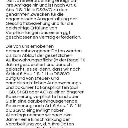
Die Datenverarbeitung erfolgt auf
Ihre Anfrage hin und ist nach Art. 6
Abs. 1 S. 1 lit. b DSGVO zu den
genannten Zwecken für die
angemessene Ausgestaltung der
Geschäftsbeziehung und für die
beidseitige Erfüllung von
Verpflichtungen aus einem ggf.
geschlossenen Vertrag erforderlich.
Die von uns erhobenen
personenbezogenen Daten werden
bis zum Ablauf der gesetzlichen
Aufbewahrungspflicht (in der Regel 10
Jahre) gespeichert und danach
gelöscht, es sei denn, dass wir nach
Artikel 6 Abs. 1 S. 1 lit. c DSGVO
aufgrund von steuer- und
handelsrechtlichen Aufbewahrungs-
und Dokumentationspflichten (aus
HGB, StGB oder AO) zu einer längeren
Speicherung verpflichtet sind oder
Sie in eine darüberhinausgehende
Speicherung nach Art. 6 Abs. 1 S. 1 lit.
a DSGVO eingewilligt haben.
Allerdings nehmen wir nach zwei
Jahren eine Einschränkung der
Verarbeitung vor, d. h. Ihre Daten